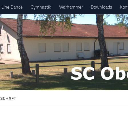
Line Dance
Gymnastik
Warhammer
Downloads
Kon
SCHAFT
…
…